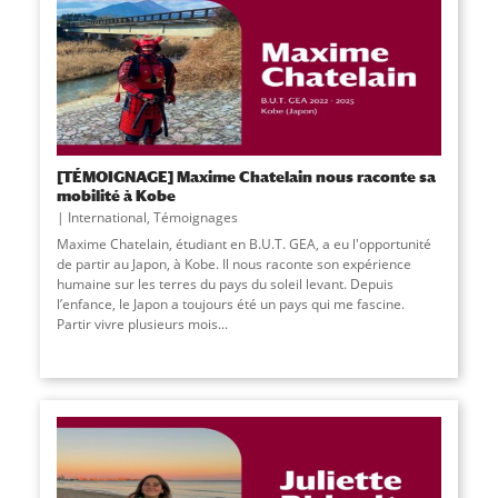
[TÉMOIGNAGE] Maxime Chatelain nous raconte sa
mobilité à Kobe
International
,
Témoignages
Maxime Chatelain, étudiant en B.U.T. GEA, a eu l'opportunité
de partir au Japon, à Kobe. Il nous raconte son expérience
humaine sur les terres du pays du soleil levant. Depuis
l’enfance, le Japon a toujours été un pays qui me fascine.
Partir vivre plusieurs mois
...