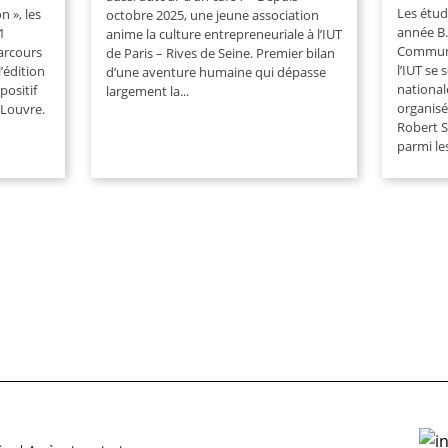
Les étud
 », les
octobre 2025, une jeune association
année B.
1
anime la culture entrepreneuriale à l’IUT
Communi
arcours
de Paris – Rives de Seine. Premier bilan
l’IUT se 
l’édition
d’une aventure humaine qui dépasse
national
positif
largement la...
organisé
 Louvre.
Robert S
parmi les