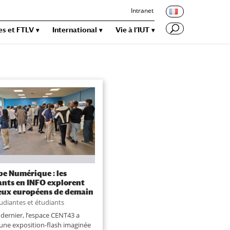
Intranet
es et FTLV
International
Vie à l’IUT
pe Numérique : les
ants en INFO explorent
jeux européens de demain
udiantes et étudiants
n dernier, l’espace CENT43 a
i une exposition-flash imaginée