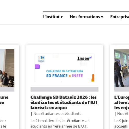
L’Institut
Nos formations
Entrepris
: une
Challenge SD Dataviz 2026 : les
L’Euro
se
étudiantes et étudiants de l’IUT
altern
lauréats ex æquo
les en
|
Nos étudiantes et étudiants
|
Nos ét
leur
Le 21 mai dernier, les étudiantes et
Le 9 jui
s le
étudiants en 1ère année de B.U.T.
accueill