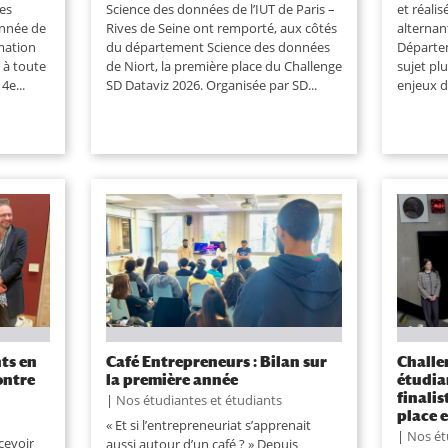
les
Science des données de l’IUT de Paris –
et réalis
année de
Rives de Seine ont remporté, aux côtés
alternan
mation
du département Science des données
Départe
 à toute
de Niort, la première place du Challenge
sujet plu
4e...
SD Dataviz 2026. Organisée par SD...
enjeux d
nts en
Café Entrepreneurs : Bilan sur
Challe
ontre
la première année
étudia
finalis
|
Nos étudiantes et étudiants
place 
« Et si l’entrepreneuriat s’apprenait
|
Nos ét
cevoir
aussi autour d’un café ? » Depuis