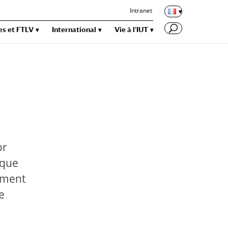
Intranet
es et FTLV
International
Vie à l’IUT
or
ique
tement
e