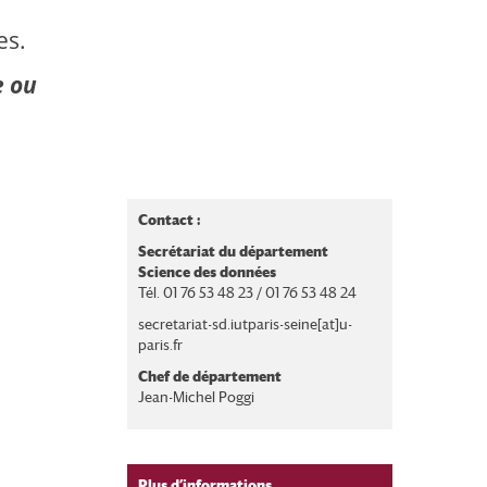
es.
e ou
Contact :
Secrétariat du département
Science des données
Tél. 01 76 53 48 23 / 01 76 53 48 24
secretariat-sd.iutparis-seine[at]u-
paris.fr
Chef de département
Jean-Michel Poggi
Plus d’informations