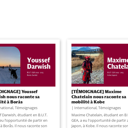
OIGNAGE] Youssef
[TÉMOIGNAGE] Maxime
sh nous raconte sa
Chatelain nous raconte sa
ité à Borås
mobilité à Kobe
national
,
Témoignages
International
,
Témoignages
 Darwish, étudiant en B.U.T.
Maxime Chatelain, étudiant en B.
eu l’opportunité de partir en
GEA, a eu l'opportunité de partir 
à Borås. Il nous raconte son
Japon, à Kobe. Il nous raconte so