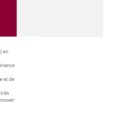
) en
érience
e et de
 très
etrouver