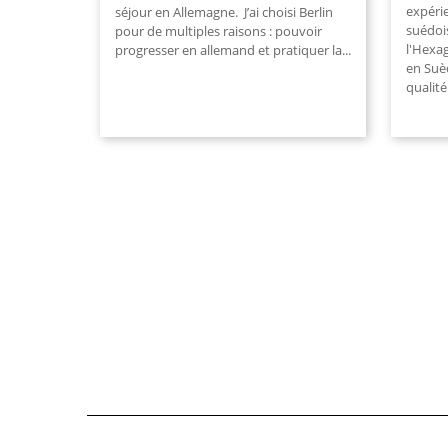
expéri
séjour en Allemagne. J’ai choisi Berlin
suédois
pour de multiples raisons : pouvoir
l'Hexag
progresser en allemand et pratiquer la...
en Suèd
qualité