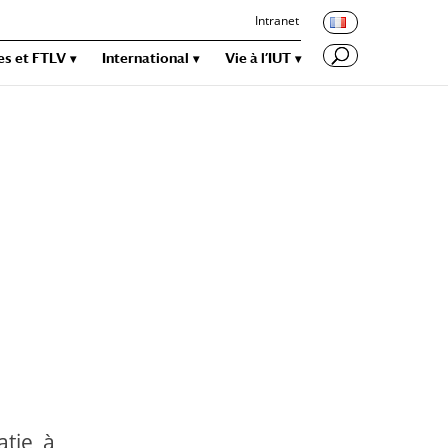
Intranet
es et FTLV
International
Vie à l’IUT
tie, à