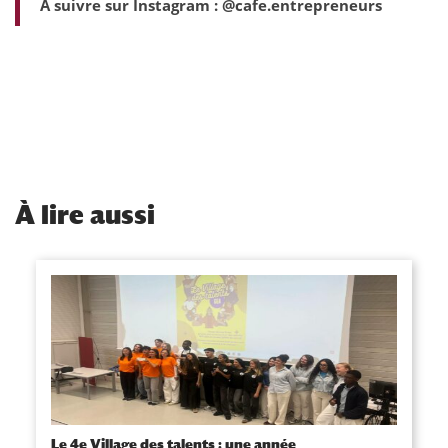
A suivre sur Instagram : @cafe.entrepreneurs
À
lire aussi
Le 4e Village des talents : une année