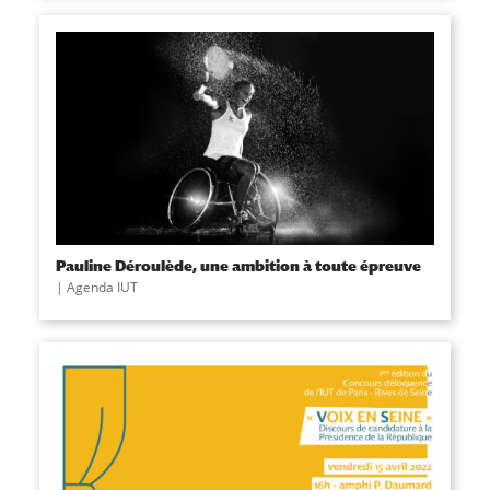
Pauline Déroulède, une ambition à toute épreuve
|
Agenda IUT