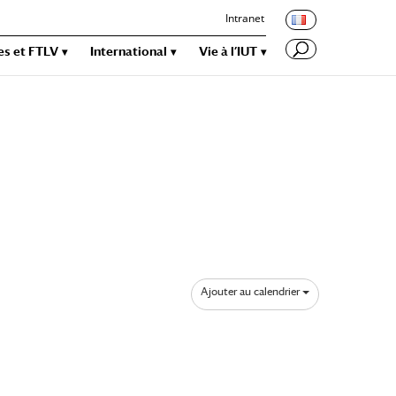
Intranet
es et FTLV
International
Vie à l’IUT
Ajouter au calendrier