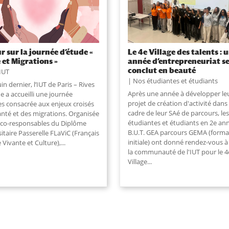
r sur la journée d’étude «
Le 4e Village des talents : 
 et Migrations »
année d’entrepreneuriat s
conclut en beauté
IUT
Nos étudiantes et étudiants
uin dernier, l’IUT de Paris – Rives
Après une année à développer le
e a accueilli une journée
projet de création d'activité dans 
es consacrée aux enjeux croisés
cadre de leur SAé de parcours, les
anté et des migrations. Organisée
étudiantes et étudiants en 2e an
s co-responsables du Diplôme
B.U.T. GEA parcours GEMA (forma
itaire Passerelle FLaViC (Français
initiale) ont donné rendez-vous à
 Vivante et Culture),
...
la communauté de l'IUT pour le 4
Village
...