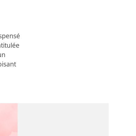
ispensé
titulée
un
oisant