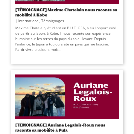
[TÉMOIGNAGE] Maxime Chatelain nous raconte sa
mobilité à Kobe
International
,
Témoignages
Maxime Chatelain, étudiant en B.U.T. GEA, a eu l'opportunité
de partir au Japon, à Kobe. Il nous raconte son expérience
humaine sur les terres du pays du soleil levant. Depuis
l’enfance, le Japon a toujours été un pays qui me fascine.
Partir vivre plusieurs mois
...
[TÉMOIGNAGE] Auriane Legalois-Roux nous
raconte sa mobilité à Pula