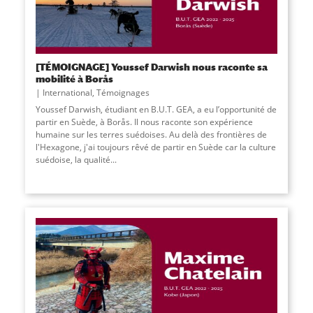
[TÉMOIGNAGE] Youssef Darwish nous raconte sa
mobilité à Borås
International
,
Témoignages
Youssef Darwish, étudiant en B.U.T. GEA, a eu l’opportunité de
partir en Suède, à Borås. Il nous raconte son expérience
humaine sur les terres suédoises. Au delà des frontières de
l'Hexagone, j'ai toujours rêvé de partir en Suède car la culture
suédoise, la qualité
...