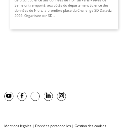
de B.U.T. Science des données de l'IUT de Paris – Rives de
Seine ont remporté, aux côtés du département Science des
données de Niort, la première place du Challenge SD Dataviz
2026. Organisée par SD
...
Mentions légales
|
Données personnelles
|
Gestion des cookies
|