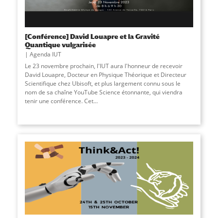
[Conférence] David Louapre et la Gravité
Quantique vulgarisée
Agenda IUT
Le 23 novembre prochain, l'IUT aura l'honneur de recevoir
David Louapre, Docteur en Physique Théorique et Directeur
Scientifique chez Ubisoft, et plus largement connu sous le
nom de sa chaîne YouTube Science étonnante, qui viendra
tenir une conférence. Cet
...