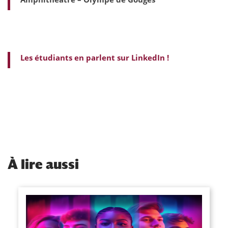
Les étudiants en parlent sur LinkedIn !
À
lire aussi