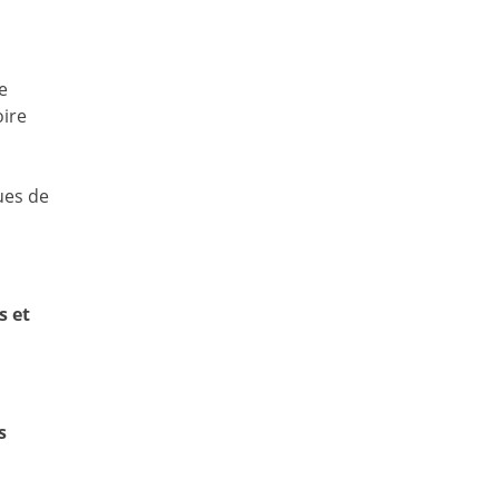
e
oire
ues de
s et
s