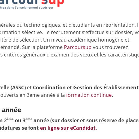
nérales ou technologiques, et d’étudiants en réorientation, l
rmation sélective. Le recrutement s’effectue sur dossier, v
 critère de sélection. Un niveau académique homogène et
demandé. Sur la plateforme
Parcoursup
vous trouverez
s critères généraux d’examen des vœux et les caractéristiq
elle
(ASSC)
et
Coordination et Gestion des Établissement
ouverts en 3ème année à la
formation continue
.
 année
ème
ème
n 2
ou 3
année (sur dossier et sous réserve de place
didatures se font
en ligne sur eCandidat
.