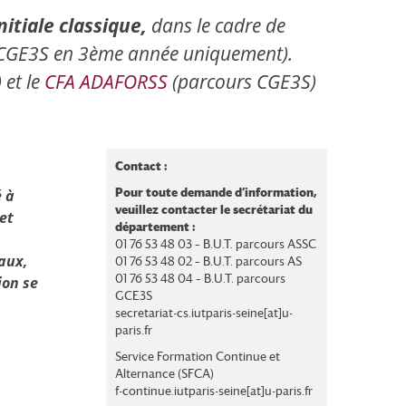
itiale classique,
dans le cadre de
 CGE3S en 3ème année uniquement).
 et le
CFA ADAFORSS
(parcours CGE3S)
Contact :
é à
Pour toute demande d’information,
veuillez contacter le secrétariat du
et
département :
01 76 53 48 03 – B.U.T. parcours ASSC
aux,
01 76 53 48 02 – B.U.T. parcours AS
01 76 53 48 04 – B.U.T. parcours
ion se
GCE3S
secretariat-cs.iutparis-seine[at]u-
paris.fr
Service Formation Continue et
Alternance (SFCA)
f-continue.iutparis-seine[at]u-paris.fr