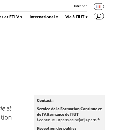
Intranet
es et FTLV
International
Vie à l’IUT
Contact :
de et
Service de la Formation Continue et
de l'Alternance de l'IUT
ation
f-continue.iutparis-seine[at]u-paris.fr
Réception des publics