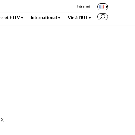
Intranet
es et FTLV
International
Vie à l’IUT
ux